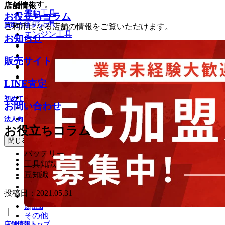
ただけます。
店舗情報
電動工具
お役立ちコラム
エア工具
買取方法トップ
ご利用になる店舗の情報をご覧いただけます。
エンジン工具
お知らせ
園芸工具
店頭買取
土木建設機械
出張買取
販売サイト
電材・建材
宅配買取
計測工具
LINE査定
LINE査定
油圧工具
重機・農機具
初めての方へ
お問い合わせ
住宅設備品
家電
法人向け買取サービス
お役立ちコラム
メーカーで探す
閉じる
バッテリー
makita
工具知識
HiKOKI
豆知識
Panasonic
MAX
投稿日：
2021.05.31
オグラ
tajima
｜
その他
店舗情報トップ