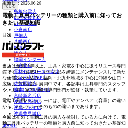
更新日：
2026.06.26
閉じる
島根出雲店
電動工具用バッテリーの種類と購入前に知ってお
広島安佐北店
きたい基礎知識
山口下関店
小倉南店
目次
戸畑店
八幡西店
飯塚店
博多店
福岡インター店
小倉北店
当店は創業20年以上、工具・家電を中心に扱うリユース専門
電材センターエコ南店
館です。お買取りした中古品を綺麗にメンテナンスして新た
久留米上津BP店
な価値を吹き込み、福岡・北九州地域を中心に沖縄や山口・
佐賀駅前店
広島まで18店舗を展開中です。各記事は工具専門のスタッフ
熊本けやき通り店
や、工具・家電の修理専門部門が監修・執筆しています。
宮崎新名爪店
電動工具用バッテリーには、電圧やアンペア（容量）の違い
沖縄宜野湾店
から、バッテリーそのものの違いまであります。
沖縄うるま店
沖縄豊見城店
今回は初めて電動工具の購入を検討している方に向けて、電
動工具用バッテリーの種類と購入前に知っておきたい基礎知
運営会社