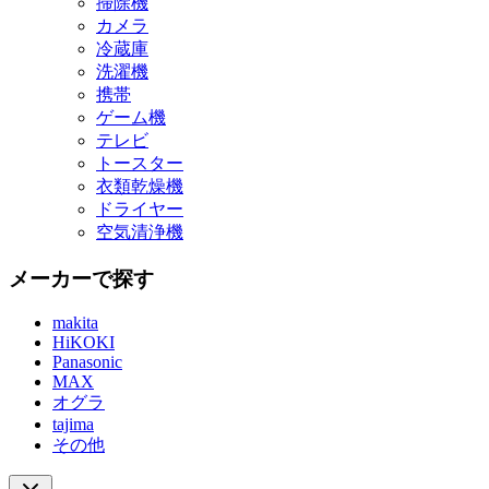
掃除機
カメラ
冷蔵庫
洗濯機
携帯
ゲーム機
テレビ
トースター
衣類乾燥機
ドライヤー
空気清浄機
メーカーで探す
makita
HiKOKI
Panasonic
MAX
オグラ
tajima
その他