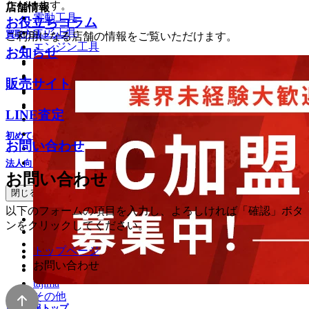
ただけます。
店舗情報
電動工具
お役立ちコラム
エア工具
買取方法トップ
ご利用になる店舗の情報をご覧いただけます。
エンジン工具
お知らせ
園芸工具
店頭買取
土木建設機械
出張買取
販売サイト
電材・建材
宅配買取
計測工具
LINE査定
LINE査定
油圧工具
重機・農機具
初めての方へ
お問い合わせ
住宅設備品
家電
法人向け買取サービス
お問い合わせ
メーカーで探す
閉じる
以下のフォームの項目を入力し、よろしければ「確認」ボタ
makita
ンをクリックしてください。
HiKOKI
Panasonic
トップページ
MAX
お問い合わせ
オグラ
tajima
その他
店舗情報トップ