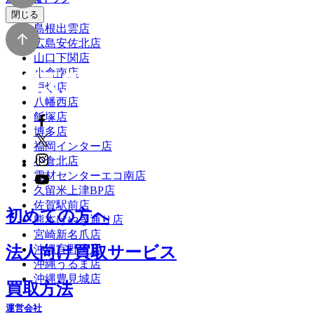
閉じる
島根出雲店
広島安佐北店
山口下関店
小倉南店
戸畑店
八幡西店
飯塚店
博多店
福岡インター店
小倉北店
電材センターエコ南店
久留米上津BP店
佐賀駅前店
初めての方へ
熊本けやき通り店
宮崎新名爪店
沖縄宜野湾店
法人向け買取サービス
沖縄うるま店
沖縄豊見城店
買取方法
運営会社